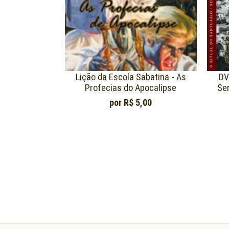
Lição da Escola Sabatina - As
DV
Profecias do Apocalipse
Se
por
R$ 5,00