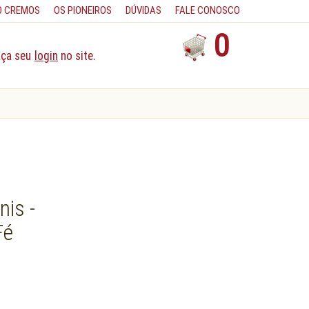
O CREMOS
OS PIONEIROS
DÚVIDAS
FALE CONOSCO
0
aça seu
login
no site.
nis -
Fé