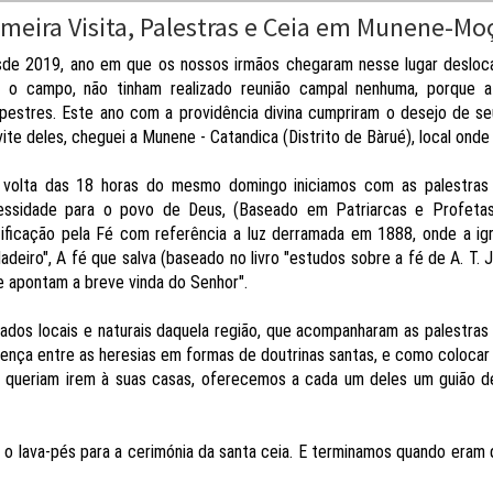
imeira Visita, Palestras e Ceia em Munene-M
sde 2019, ano em que os nossos irmãos chegaram nesse lugar desloca
a o campo, não tinham realizado reunião campal nenhuma, porque a 
pestres. Este ano com a providência divina cumpriram o desejo de s
ite deles, cheguei a Munene - Catandica (Distrito de Bàrué), local on
 volta das 18 horas do mesmo domingo iniciamos com as palestras o
essidade para o povo de Deus, (Baseado em Patriarcas e Profetas, 
ificação pela Fé com referência a luz derramada em 1888, onde a igr
adeiro", A fé que salva (baseado no livro "estudos sobre a fé de A. T
ue apontam a breve vinda do Senhor".
os locais e naturais daquela região, que acompanharam as palestras 
rença entre as heresias em formas de doutrinas santas, e como colocar
z queriam irem à suas casas, oferecemos a cada um deles um guião d
m o lava-pés para a cerimónia da santa ceia. E terminamos quando era