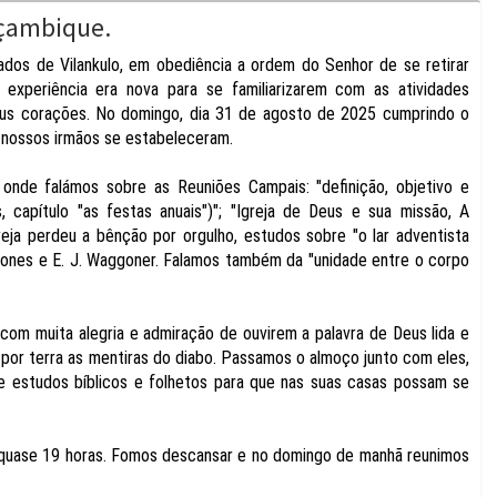
oçambique.
dos de Vilankulo, em obediência a ordem do Senhor de se retirar
experiência era nova para se familiarizarem com as atividades
eus corações. No domingo, dia 31 de agosto de 2025 cumprindo o
de nossos irmãos se estabeleceram.
nde falámos sobre as Reuniões Campais: "definição, objetivo e
capítulo "as festas anuais")"; "Igreja de Deus e sua missão, A
eja perdeu a bênção por orgulho, estudos sobre "o lar adventista
. Jones e E. J. Waggoner. Falamos também da "unidade entre o corpo
com muita alegria e admiração de ouvirem a palavra de Deus lida e
 por terra as mentiras do diabo. Passamos o almoço junto com eles,
e estudos bíblicos e folhetos para que nas suas casas possam se
m quase 19 horas. Fomos descansar e no domingo de manhã reunimos