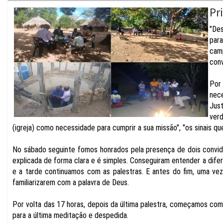
Pr
"De
par
cam
conv
Por
nec
Just
verd
(igreja) como necessidade para cumprir a sua missão", "os sinais q
No sábado seguinte fomos honrados pela presença de dois convidad
explicada de forma clara e é simples. Conseguiram entender a dife
e a tarde continuamos com as palestras. E antes do fim, uma ve
familiarizarem com a palavra de Deus.
Por volta das 17 horas, depois da última palestra, começamos co
para a última meditação e despedida.